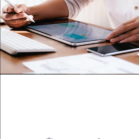
sie frei atmen, sich entspannen und die Energie frei fließen. Dan
wäre sie präsent und mit sich selber im Frieden. Es wäre das Ge
von geliebt zu werden. (Anmerkung: Jetzt haben wir den 
sogenannten Core-Zustand erreicht. Nach Connirae und Tamara 
Andreas ist dies genau der Zustand um die tiefsten Ebenen dess
was unsere inneren, dem Bewusstsein verborgenen 
Persönlichkeitsanteile für uns erreichen wollen.) Dieses Gefühl 
erkunden wir nun auf allen Bewusstseinsebenen und über alle 
Sinnesorgane sehr intensiv und lassen es regelrecht lebendig 
werden. Der Klientin kommt das Gefühl von Sonnenstrahlen, die 
sie herum und durch sie hindurch strahlen, es ist eine belebende
zugleicht entspannte Wärme, eine angenehme Balance aus Sch
und Leichtigkeit, sie hat die Klänge angenehmer, klassischer Mus
im Ohr und nahezu das Gefühl, zu schweben und sich dabei ga
frei bewegen zu können. Nun kommunizieren wir so mit dem 
Unterbewusstsein, dass sie diesen sogenannten Core-Zustand de
„geliebt werdens“ mit allem, was für sie dazu gehört, immer erl
kann und ihren Alltag mit diesem Gefühl erleben kann. Zur Festi
dieses Zustands bitte ich sie noch, sich zwei mögliche zukünftig
Situationen vorzustellen, wo ihr dieses Gefühl helfen wird. Obwo